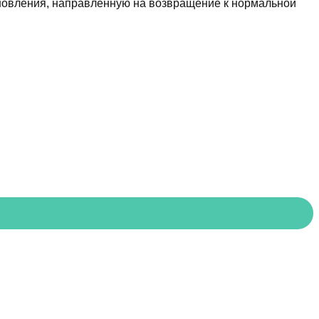
новления, направленную на возвращение к нормальной
симости?
ь уже сегодня