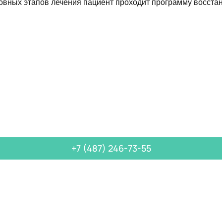
овных этапов лечения пациент проходит программу восста
омощь в лечении зави
а бесплатной помощью, чтобы получить немедленную помощ
+7 (487) 246-73-55