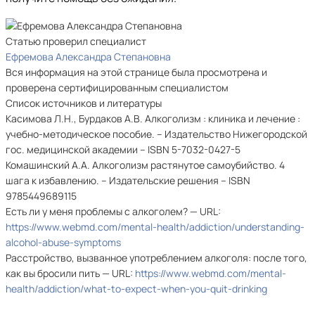
Статью проверил специалист
Ефремова Александра Степановна
Вся информация на этой странице была просмотрена и
проверена сертифицированным специалистом
Список источников и литературы
Касимова Л.Н., Бурдаков А.В. Алкоголизм : клиника и лечение :
учебно-методическое пособие. – Издательство Нижегородской
гос. медицинской академии – ISBN 5-7032-0427-5
Комашинский А.А. Алкоголизм растянутое самоубийство. 4
шага к избавлению. – Издательские решения – ISBN
9785449689115
Есть ли у меня проблемы с алкоголем? — URL:
https://www.webmd.com/mental-health/addiction/understanding-
alcohol-abuse-symptoms
Расстройство, вызванное употреблением алкоголя: после того,
как вы бросили пить — URL:
https://www.webmd.com/mental-
health/addiction/what-to-expect-when-you-quit-drinking