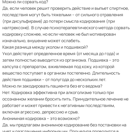
Можно ли сорвать код?
Да, если человек решит проверить действие и выпьет спиртное,
последствия могут быть тяжелыми – от сильного отравления
(при дисульфираме) до потери смысла кодирования (при
налтрексоне). В случае психотерапевтического метода сорвать
кодировку сложнее, но если человек не был мотивирован
изначально, внушение может ослабеть.
Какая разница между уколом и подшивкой?
Укол действует определенное время (от месяца до года) и
затем полностью выводится из организма. Подшивка – это
капсула с препаратом, вживляемая под кожу, из которой
вещество поступает в организм постепенно. Длительность
действия подшивки – от полугода до нескольких лет.
Можно ли закодировать пациента без его ведома?
Нет. Кодировка эффективна при алкоголизме только при
осознанном желании бросить пить. Принудительное лечение не
работает и может привести к негативным последствиям,
включая агрессию, депрессию и срыв.
Анонимная кодировка – это возможно?
Да, мы предлагаем анонимное кодирование без постановки на
учет и разглашения информации. Процедура проводится в