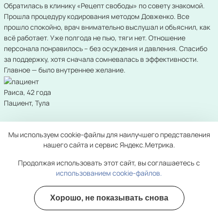
Обратилась в клинику «Рецепт свободы» по совету знакомой.
Прошла процедуру кодирования методом Довженко. Все
прошло спокойно, врач внимательно выслушал и объяснил, как
всё работает. Уже полгода не пью, тяги нет. Отношение
персонала понравилось – без осуждения и давления. Спасибо
за поддержку, хотя сначала сомневалась в эффективности.
Главное — было внутреннее желание.
Раиса, 42 года
Пациент, Тула
Вызывал нарколога на дом после запоя. Приехали быстро, всё
Мы используем cookie-файлы для наилучшего представления
сделали аккуратно и без лишних разговоров. Через два дня
нашего сайта и сервис Яндекс.Метрика.
поехал в клинику и закодировался. Выбрал комбинированный
метод: укол и сеанс гипноза. Пока держусь. Рад, что можно
Продолжая использовать этот сайт, вы соглашаетесь с
анонимно, без постановки на учёт. Поддержка после процедуры
использованием cookie-файлов.
тоже была — врач дал советы, как не сорваться. Спасибо.
Хорошо, не показывать снова
Андрей, 35 лет
Полезные курсы
Пациент, Тула