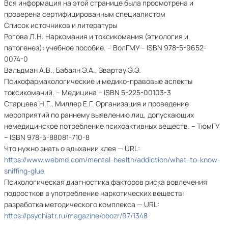
Вся информация на этой странице была просмотрена и
проверена сертифицированным специалистом
Список источников и литературы
Рогова Л.Н. Наркомания и токсикомания (этиология и
патогенез): учебное пособие. – ВолГМУ – ISBN 978-5-9652-
0074-0
Вальдман А.В., Бабаян Э.А., Звартау Э.Э.
Психофармакологические и медико-правовые аспекты
токсикоманий. – Медицина – ISBN 5-225-00103-3
Старцева Н.Г., Миллер Е.Г. Организация и проведение
мероприятий по раннему выявлению лиц, допускающих
немедицинское потребление психоактивных веществ. – ТюмГУ
– ISBN 978-5-88081-710-8
Что нужно знать о вдыхании клея — URL:
https://www.webmd.com/mental-health/addiction/what-to-know-
sniffing-glue
Психологическая диагностика факторов риска вовлечения
подростков в употребление наркотических веществ:
разработка методического комплекса — URL:
https://psychiatr.ru/magazine/obozr/97/1348