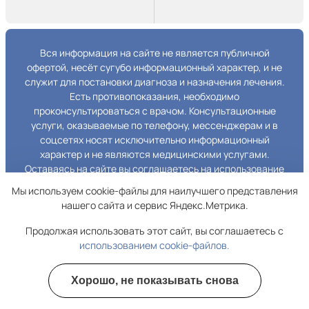
Вся информация на сайте не является публичной
офертой, несёт сугубо информационный характер, и не
служит для постановки диагноза и назначения лечения.
Есть противопоказания, необходимо
проконсультироваться с врачом. Консультационные
услуги, оказываемые по телефону, мессенджерам и в
соцсетях носят исключительно информационный
характер и не являются медицинскими услугами.
Оставаясь на сайте вы соглашаетесь на использование
cookies. 18+
Мы используем cookie-файлы для наилучшего представления
нашего сайта и сервис Яндекс.Метрика.
Copyright © 2026 Рецепт свободы. Все права
защищены.
Продолжая использовать этот сайт, вы соглашаетесь с
использованием cookie-файлов.
Новые навыки построения отношений с зависимым
Хорошо, не показывать снова
Полезные курсы
За 10 занятий измените жизнь к лучшему
«Время перемен»