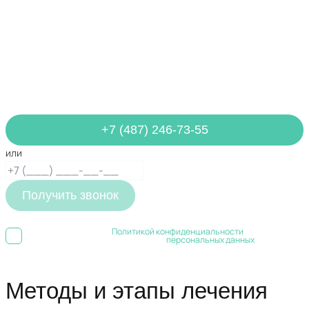
Нужна помощь в лечении
зависимости?
Обратитесь за бесплатной помощью, чтобы получить
немедленную помощь уже сегодня
+7 (487) 246-73-55
или
Получить звонок
Я ознакомлен(а) с
Политикой конфиденциальности
и даю свое
Согласие на обработку
персональных данных
Методы и этапы лечения